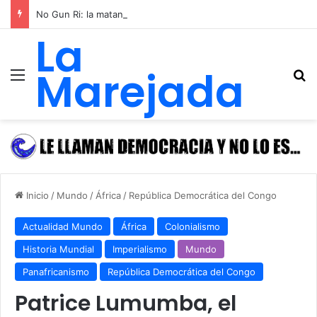
No Gun Ri: la matanza de refugiados surcoreanos que el gobierno de Estados Unidos ocultó durante 49 años para sostener a su régimen títere en Corea
La
Marejada
Menú
B
Inicio
/
Mundo
/
África
/
República Democrática del Congo
Actualidad Mundo
África
Colonialismo
Historia Mundial
Imperialismo
Mundo
Panafricanismo
República Democrática del Congo
Patrice Lumumba, el