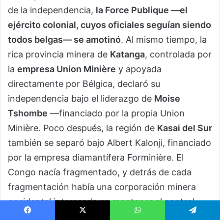
de la independencia,
la Force Publique —el
ejército colonial, cuyos oficiales seguían siendo
todos belgas— se amotinó
. Al mismo tiempo, la
rica provincia minera de
Katanga
, controlada por
la
empresa Union Minière
y apoyada
directamente por Bélgica, declaró su
independencia bajo el liderazgo de
Moise
Tshombe
—financiado por la propia Union
Minière. Poco después, la región de
Kasai del Sur
también se separó bajo Albert Kalonji, financiado
por la empresa diamantífera Forminière. El
Congo nacía fragmentado, y detrás de cada
fragmentación había una corporación minera
occidental interesada en mantener el control
sobre sus recursos.
Facebook
X
WhatsApp
Telegram