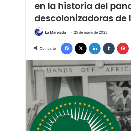
en la historia del pa
descolonizadoras de l
La Marejada
25 de mayo de 2025
Facebook
X
LinkedIn
Tumblr
P
Comparte