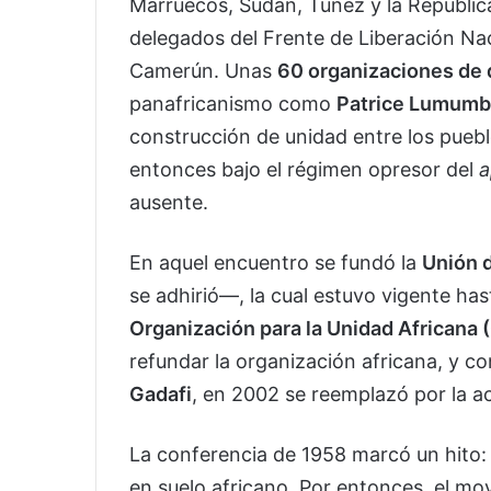
Marruecos, Sudán, Túnez y la República 
delegados del Frente de Liberación Nac
Camerún. Unas
60 organizaciones de 
panafricanismo como
Patrice Lumumb
construcción de unidad entre los puebl
entonces bajo el régimen opresor del
a
ausente.
En aquel encuentro se fundó la
Unión 
se adhirió—, la cual estuvo vigente ha
Organización para la Unidad Africana
refundar la organización africana, y co
Gadafi
, en 2002 se reemplazó por la a
La conferencia de 1958 marcó un hito:
en suelo africano. Por entonces, el mo