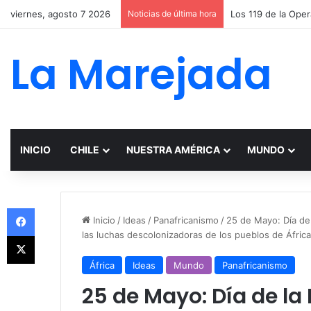
viernes, agosto 7 2026
Noticias de última hora
La Marejada
INICIO
CHILE
NUESTRA AMÉRICA
MUNDO
Facebook
Inicio
/
Ideas
/
Panafricanismo
/
25 de Mayo: Día de l
las luchas descolonizadoras de los pueblos de África
X
África
Ideas
Mundo
Panafricanismo
25 de Mayo: Día de la 