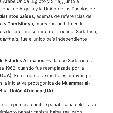
Árabe Unida (Egipto y Siria), junto a
ional de Argelia y la Unión de los Pueblos de
distintos países
, además de referencias del
a
y
Tom Mboya
, marcaron un hito en la
os del enorme continente africano. Sudáfrica,
partheid
, fue el único país independiente
de Estados Africanos
—a la que Sudáfrica sí
sta 1962, cuando fue reemplazada por la
 (OUA)
. En el marco de múltiples motivos por
n la iniciativa protagónica de
Muammar al-
ctual
Unión Africana (UA)
.
 fue la primera cumbre panafricana celebrada
vimiento panafricanista había realizado