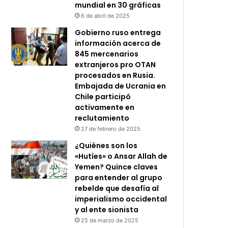
mundial en 30 gráficas
6 de abril de 2025
Gobierno ruso entrega
información acerca de
845 mercenarios
extranjeros pro OTAN
procesados en Rusia.
Embajada de Ucrania en
Chile participó
activamente en
reclutamiento
27 de febrero de 2025
¿Quiénes son los
«Hutíes» o Ansar Allah de
Yemen? Quince claves
para entender al grupo
rebelde que desafía al
imperialismo occidental
y al ente sionista
25 de marzo de 2025