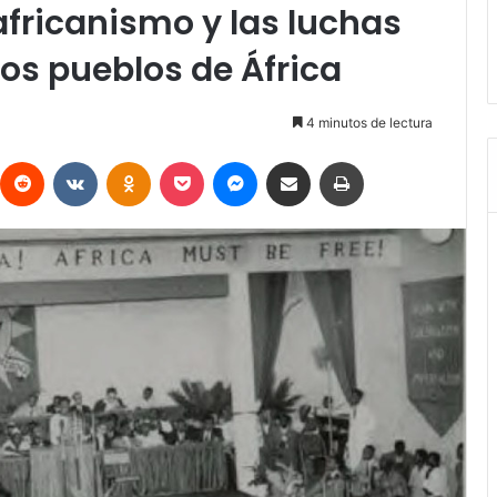
nafricanismo y las luchas
os pueblos de África
4 minutos de lectura
interest
Reddit
VKontakte
Odnoklassniki
Pocket
Messenger
Compartir vía Email
Imprimir