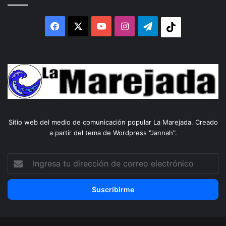
Facebook
X
YouTube
Instagram
Telegram
Tiktok
Sitio web del medio de comunicación popular La Marejada. Creado
a partir del tema de Wordpress "Jannah".
Ingresa
tu
dirección
de
correo
electrónico