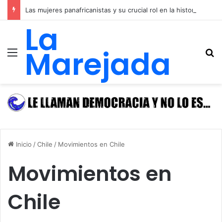
Las mujeres panafricanistas y su crucial rol en la historia de las luchas emancipadoras, igualitarias y anticolonialistas de África y de las y los afrodescendientes
La
Marejada
Menú
B
Inicio
/
Chile
/
Movimientos en Chile
Movimientos en
Chile