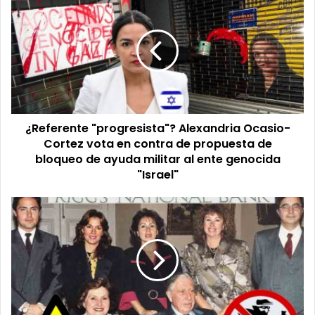
"progresista"?
Alexandria
Ocasio-
Cortez
vota
en
contra
de
¿Referente "progresista"? Alexandria Ocasio-
propuesta
de
Cortez vota en contra de propuesta de
bloqueo
bloqueo de ayuda militar al ente genocida
de
"Israel"
ayuda
militar
Tribunal
al
de
ente
primera
genocida
instancia
"Israel"
condena
a
herederos
de