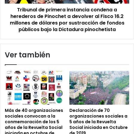
Pinochet
Tribunal de primera instancia condena a
a
devolver
herederos de Pinochet a devolver al Fisco 16.2
al
millones de dólares por sustracción de fondos
Fisco
públicos bajo la Dictadura pinochetista
16.2
millones
de
Ver también
dólares
por
sustracción
de
fondos
públicos
bajo
la
Dictadura
pinochetista
Más de 40 organizaciones
Declaración de 70
sociales convocan a la
organizaciones sociales a
conmemoración de los 5
5 años de la Revuelta
años de la Revuelta Social
Social iniciada en Octubre
iniciada en octubre de
de 2019