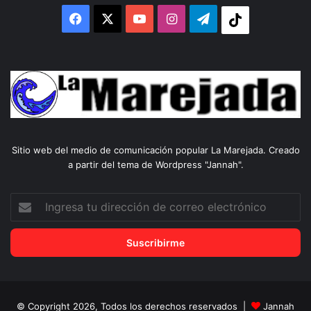
Facebook
X
YouTube
Instagram
Telegram
Tiktok
Sitio web del medio de comunicación popular La Marejada. Creado
a partir del tema de Wordpress "Jannah".
Ingresa
tu
dirección
de
correo
electrónico
© Copyright 2026, Todos los derechos reservados |
Jannah