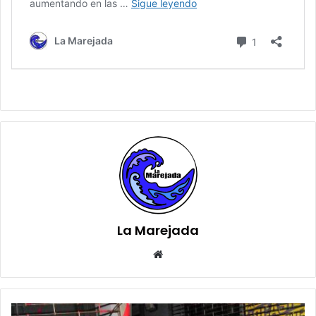
La Marejada
Sitio
web
¿Referente