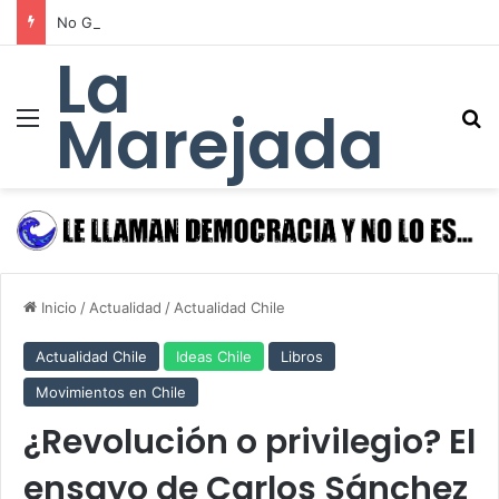
No Gun Ri: la matanza de refugiados surcoreanos que el gobierno de Estados Unidos ocultó durante 49 años para sostener a su régimen títere en Corea
La
Marejada
Menú
B
Inicio
/
Actualidad
/
Actualidad Chile
Actualidad Chile
Ideas Chile
Libros
Movimientos en Chile
¿Revolución o privilegio? El
ensayo de Carlos Sánchez