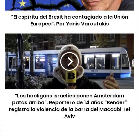
la
Unión
"El espíritu del Brexit ha contagiado a la Unión
Europea".
Por
Europea". Por Yanis Varoufakis
Yanis
Varoufakis
"Los
hooligans
israelíes
ponen
Amsterdam
patas
arriba".
Reportero
de
"Los hooligans israelíes ponen Amsterdam
14
años
patas arriba". Reportero de 14 años "Bender"
"Bender"
registra la violencia de la barra del Maccabi Tel
registra
Aviv
la
violencia
de