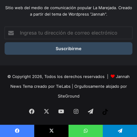
Sitio web del medio de comunicación popular La Marejada. Creado
a partir del tema de Wordpress "Jannah".
Ingresa
tu
dirección
de
correo
electrónico
© Copyright 2026, Todos los derechos reservados |
Jannah
News Tema creado por TieLabs
| Orgullosamente alojado por
SiteGround
Facebook
X
YouTube
Instagram
Telegram
Tiktok
Facebook
X
WhatsApp
Telegram