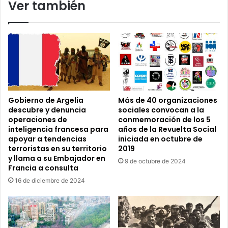
Ver también
la
barra
del
Maccabi
Tel
Aviv
Gobierno de Argelia
Más de 40 organizaciones
descubre y denuncia
sociales convocan a la
operaciones de
conmemoración de los 5
inteligencia francesa para
años de la Revuelta Social
apoyar a tendencias
iniciada en octubre de
terroristas en su territorio
2019
y llama a su Embajador en
9 de octubre de 2024
Francia a consulta
16 de diciembre de 2024