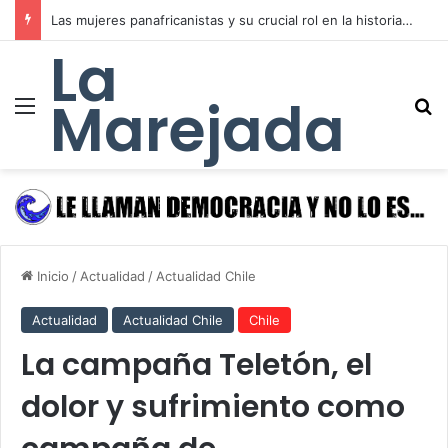
No Gun Ri: la matanza de refugiados surcoreanos que el gobierno de Estados Unidos ocultó durante 49 años para sostener a su régimen títere en Corea
La
Marejada
Menú
B
Inicio
/
Actualidad
/
Actualidad Chile
Actualidad
Actualidad Chile
Chile
La campaña Teletón, el
dolor y sufrimiento como