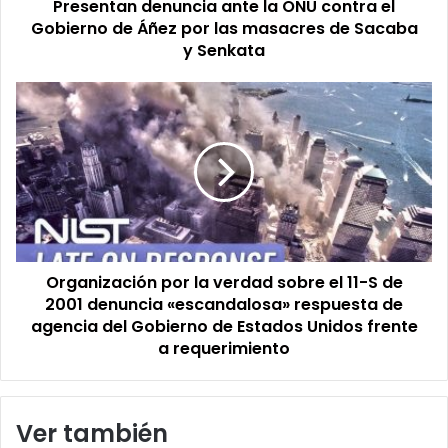
Presentan denuncia ante la ONU contra el
Áñez
por
Gobierno de Áñez por las masacres de Sacaba
las
y Senkata
masacres
de
Organización
Sacaba
por
y
la
Senkata
verdad
sobre
el
11-
S
de
Organización por la verdad sobre el 11-S de
2001
denuncia
2001 denuncia «escandalosa» respuesta de
«escandalosa»
agencia del Gobierno de Estados Unidos frente
respuesta
a requerimiento
de
agencia
del
Ver también
Gobierno