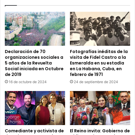
de
Estados
Unidos
frente
a
requerimiento
Declaración de 70
Fotografías inéditas de la
organizaciones sociales a
visita de Fidel Castro a la
5 años de la Revuelta
Esmeralda en su estadía
Social iniciada en Octubre
en La Habana, Cuba, en
de 2019
febrero de 1971
16 de octubre de 2024
24 de septiembre de 2024
Comediante y activista de
El Reino invita: Gobierno de