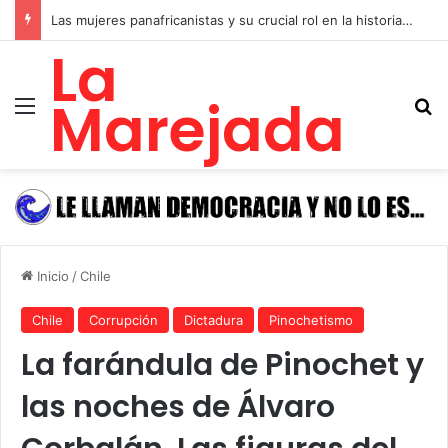
No Gun Ri: la matanza de refugiados surcoreanos que el gobierno de Estados Unidos ocultó durante 49 años para sostener a su régimen títere en Corea
La
Marejada
Menú
B
Inicio
/
Chile
Chile
Corrupción
Dictadura
Pinochetismo
La farándula de Pinochet y
las noches de Álvaro