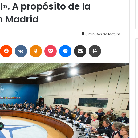
». A propósito de la
n Madrid
6 minutos de lectura
interest
Reddit
VKontakte
Odnoklassniki
Pocket
Messenger
Compartir vía Email
Imprimir