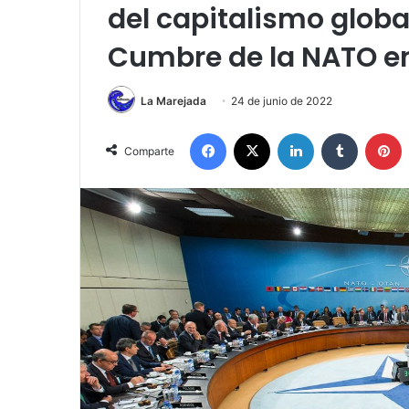
del capitalismo global
Cumbre de la NATO e
La Marejada
24 de junio de 2022
Facebook
X
LinkedIn
Tumblr
P
Comparte