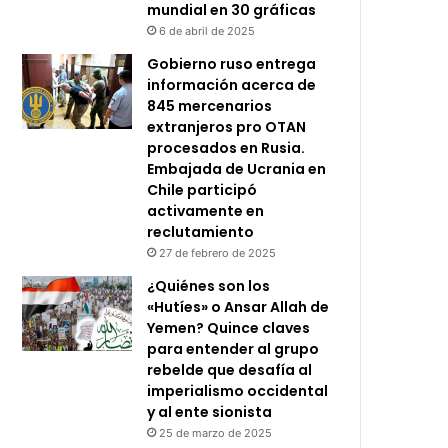
mundial en 30 gráficas
6 de abril de 2025
Gobierno ruso entrega
información acerca de
845 mercenarios
extranjeros pro OTAN
procesados en Rusia.
Embajada de Ucrania en
Chile participó
activamente en
reclutamiento
27 de febrero de 2025
¿Quiénes son los
«Hutíes» o Ansar Allah de
Yemen? Quince claves
para entender al grupo
rebelde que desafía al
imperialismo occidental
y al ente sionista
25 de marzo de 2025