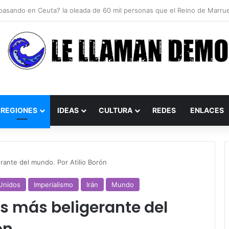
REGIONES
IDEAS
CULTURA
REDES
ENLACES
rante del mundo. Por Atilio Borón
Unidos
Imperialismo
Irán
Mundo
ís más beligerante del