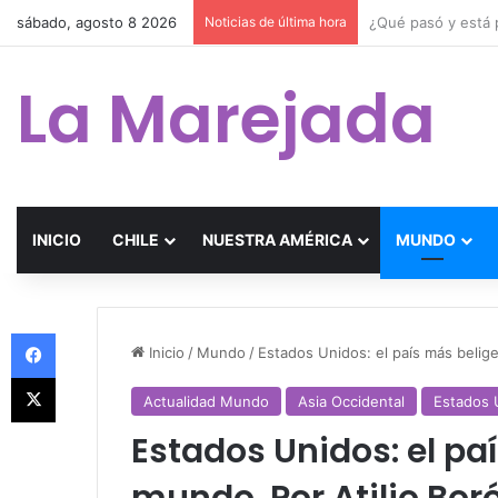
sábado, agosto 8 2026
Noticias de última hora
La Marejada
INICIO
CHILE
NUESTRA AMÉRICA
MUNDO
Facebook
Inicio
/
Mundo
/
Estados Unidos: el país más belige
X
Actualidad Mundo
Asia Occidental
Estados 
Estados Unidos: el pa