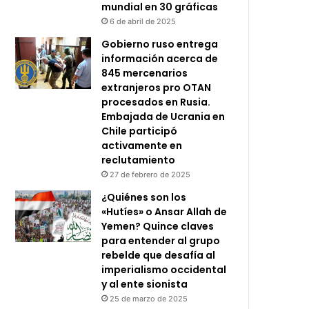
mundial en 30 gráficas
6 de abril de 2025
Gobierno ruso entrega
información acerca de
845 mercenarios
extranjeros pro OTAN
procesados en Rusia.
Embajada de Ucrania en
Chile participó
activamente en
reclutamiento
27 de febrero de 2025
¿Quiénes son los
«Hutíes» o Ansar Allah de
Yemen? Quince claves
para entender al grupo
rebelde que desafía al
imperialismo occidental
y al ente sionista
25 de marzo de 2025