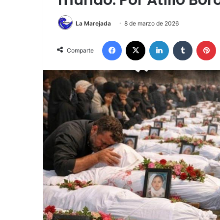
mundo. Por Atilio Bor
La Marejada
8 de marzo de 2026
Facebook
X
LinkedIn
Tumblr
P
Comparte