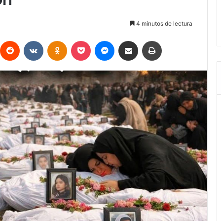
ón
4 minutos de lectura
interest
Reddit
VKontakte
Odnoklassniki
Pocket
Messenger
Compartir vía Email
Imprimir