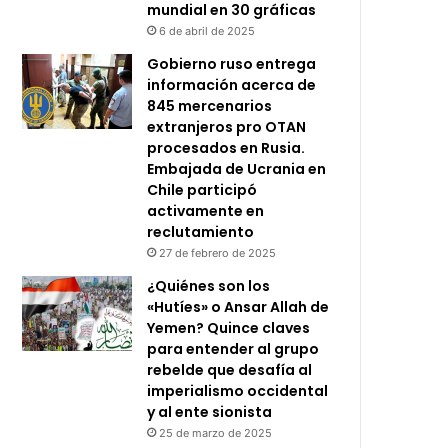
mundial en 30 gráficas
6 de abril de 2025
Gobierno ruso entrega
información acerca de
845 mercenarios
extranjeros pro OTAN
procesados en Rusia.
Embajada de Ucrania en
Chile participó
activamente en
reclutamiento
27 de febrero de 2025
¿Quiénes son los
«Hutíes» o Ansar Allah de
Yemen? Quince claves
para entender al grupo
rebelde que desafía al
imperialismo occidental
y al ente sionista
25 de marzo de 2025