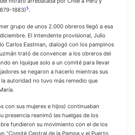
del nitrato arrebatada por Chile a Perú y
5
(1879-1883)
.
imer grupo de unos 2.000 obreros llegó a esa
iciembre. El intendente provisional, Julio
o Carlos Eastman, dialogó con los pampinos
Guzmán trató de convencer a los obreros del
ando en Iquique solo a un comité para llevar
ajadores se negaron a hacerlo mientras sus
, la autoridad no tuvo más remedio que
María.
s con sus mujeres e hijos) continuaban
Su presencia reanimó las huelgas de los
mbre fundieron su movimiento con el de los
 un “Comité Central de la Pampa y el Puerto