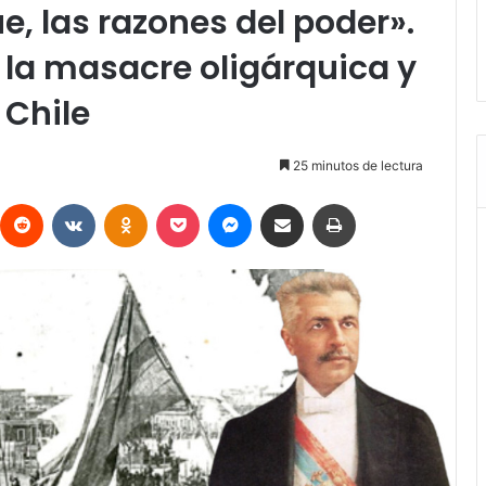
e, las razones del poder».
e la masacre oligárquica y
 Chile
25 minutos de lectura
interest
Reddit
VKontakte
Odnoklassniki
Pocket
Messenger
Compartir vía Email
Imprimir