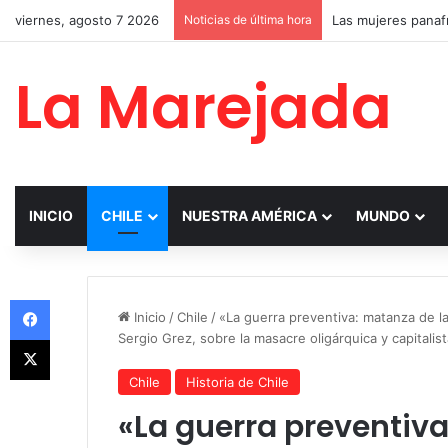
viernes, agosto 7 2026
Noticias de última hora
La Marejada
INICIO
CHILE
NUESTRA AMÉRICA
MUNDO
Facebook
Inicio
/
Chile
/
«La guerra preventiva: matanza de la
Sergio Grez, sobre la masacre oligárquica y capitalis
X
Chile
Historia de Chile
«La guerra preventiva