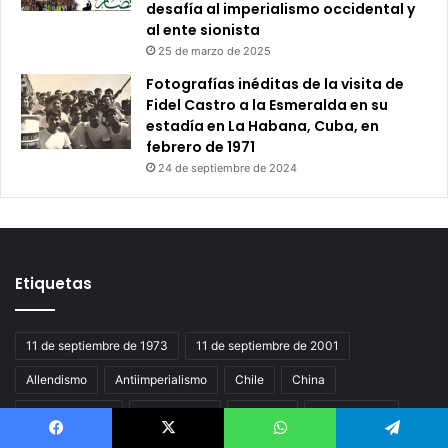
desafía al imperialismo occidental y
al ente sionista
25 de marzo de 2025
Fotografías inéditas de la visita de
Fidel Castro a la Esmeralda en su
estadía en La Habana, Cuba, en
febrero de 1971
24 de septiembre de 2024
Etiquetas
11 de septiembre de 1973
11 de septiembre de 2001
Allendismo
Antiimperialismo
Chile
China
Estados Unidos
Imperialismo
Memoria
Never Forget
Facebook
X
WhatsApp
Telegram
Nueva York
Pinochetismo
Salvador Allende
Socialismo