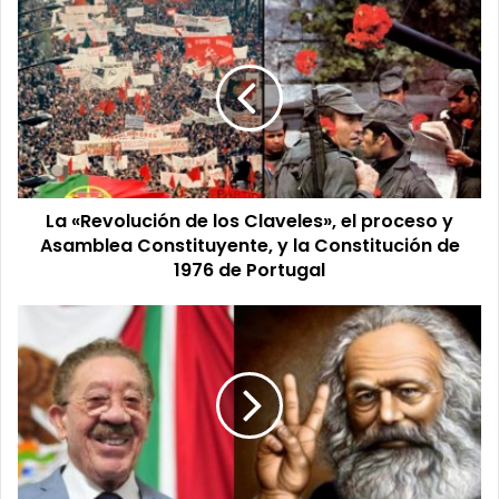
La
«Revolución
de
los
Claveles»,
el
proceso
y
Asamblea
La «Revolución de los Claveles», el proceso y
Constituyente,
y
Asamblea Constituyente, y la Constitución de
la
1976 de Portugal
Constitución
de
"¿Es
1976
cierto
de Portugal
que
Marx
nunca
trabajó?"...
el
sociólogo