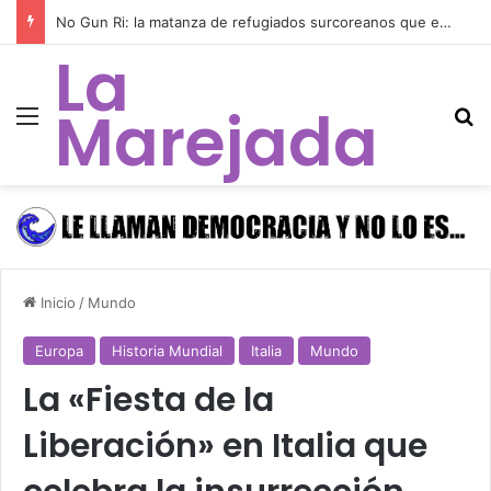
No Gun Ri: la matanza de refugiados surcoreanos que el gobierno de Estados Unidos ocultó durante 49 años para sostener a su régimen títere en Corea
La
Marejada
Menú
B
Inicio
/
Mundo
Europa
Historia Mundial
Italia
Mundo
La «Fiesta de la
Liberación» en Italia que