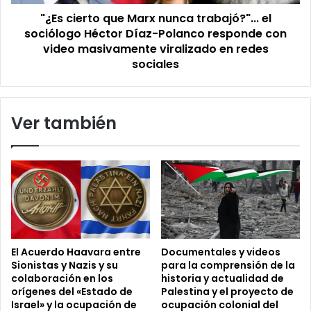
Héctor
"¿Es cierto que Marx nunca trabajó?"... el
Díaz-
Polanco
sociólogo Héctor Díaz-Polanco responde con
responde
video masivamente viralizado en redes
con
sociales
video
masivamente
viralizado
Ver también
en
redes
sociales
El Acuerdo Haavara entre
Documentales y videos
Sionistas y Nazis y su
para la comprensión de la
colaboración en los
historia y actualidad de
orígenes del «Estado de
Palestina y el proyecto de
Israel» y la ocupación de
ocupación colonial del