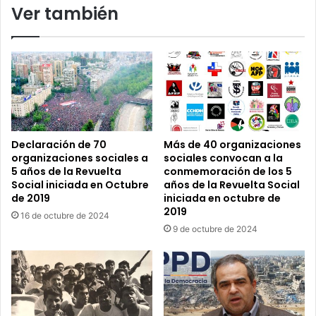
Ver también
del
Gobierno
de
la
Unidad
Popular
Declaración de 70
Más de 40 organizaciones
organizaciones sociales a
sociales convocan a la
5 años de la Revuelta
conmemoración de los 5
Social iniciada en Octubre
años de la Revuelta Social
de 2019
iniciada en octubre de
2019
16 de octubre de 2024
9 de octubre de 2024