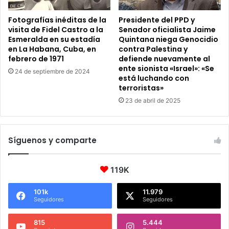
Fotografías inéditas de la
Presidente del PPD y
visita de Fidel Castro a la
Senador oficialista Jaime
Esmeralda en su estadía
Quintana niega Genocidio
en La Habana, Cuba, en
contra Palestina y
febrero de 1971
defiende nuevamente al
ente sionista «Israel»: «Se
24 de septiembre de 2024
está luchando con
terroristas»
23 de abril de 2025
Síguenos y comparte
119K
101k
11.979
Seguidores
Seguidores
815
5.444