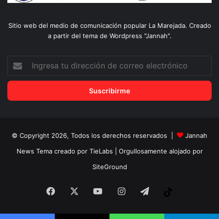
Sitio web del medio de comunicación popular La Marejada. Creado
a partir del tema de Wordpress "Jannah".
Ingresa
tu
dirección
de
correo
electrónico
© Copyright 2026, Todos los derechos reservados |
Jannah
News Tema creado por TieLabs
| Orgullosamente alojado por
SiteGround
Facebook
X
YouTube
Instagram
Telegram
Tiktok