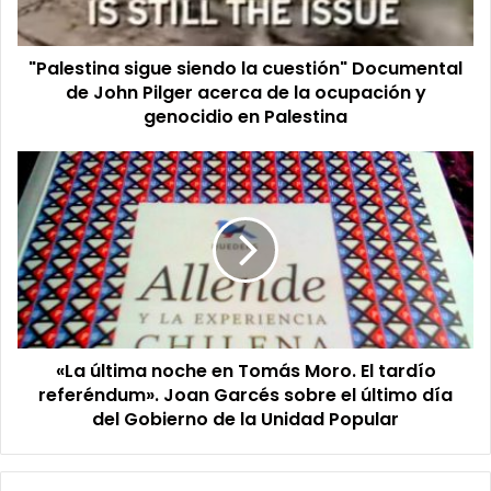
John
Pilger
"Palestina sigue siendo la cuestión" Documental
acerca
de
de John Pilger acerca de la ocupación y
la
genocidio en Palestina
ocupación
y
«La
genocidio
última
en
noche
Palestina
en
Tomás
Moro.
El
tardío
referéndum».
«La última noche en Tomás Moro. El tardío
Joan
Garcés
referéndum». Joan Garcés sobre el último día
sobre
del Gobierno de la Unidad Popular
el
último
día