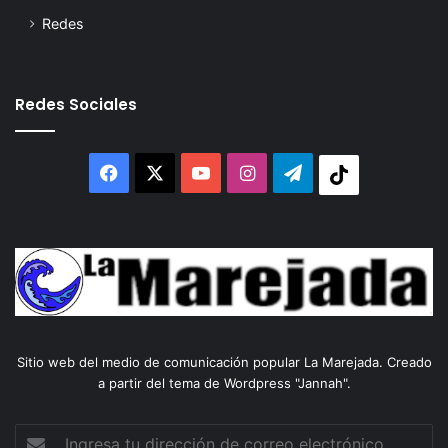
Redes
Redes Sociales
Facebook
X
YouTube
Instagram
Telegram
Tiktok
Sitio web del medio de comunicación popular La Marejada. Creado
a partir del tema de Wordpress "Jannah".
Ingresa