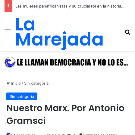
Las mujeres panafricanistas y su crucial rol en la historia de las luchas emancipadoras, igualitarias y anticolonialistas de África y de las y los afrodescendientes
La
Marejada
Menú
B
Inicio
/
Sin categoría
Sin categoría
Nuestro Marx. Por Antonio
Gramsci