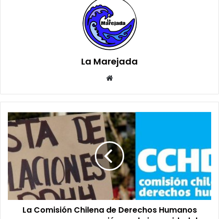
La Marejada
Sitio
web
La
Comisión
Chilena
de
Derechos
Humanos
expresa
su
preocupación
La Comisión Chilena de Derechos Humanos
por
la