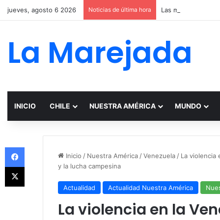
jueves, agosto 6 2026
Noticias de última hora
La Marejada
INICIO
CHILE
NUESTRA AMÉRICA
MUNDO
Facebook
Inicio
/
Nuestra América
/
Venezuela
/
La violencia 
y la lucha campesina
X
Actualidad
Actualidad Nuestra América
Nues
La violencia en la Ve