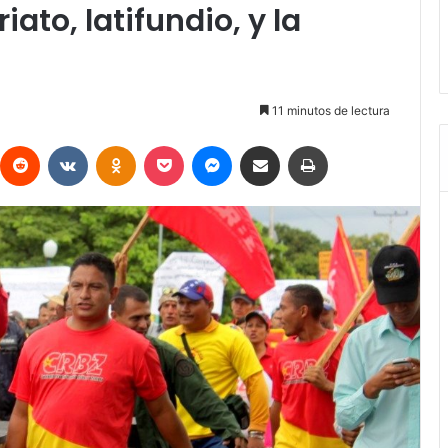
ato, latifundio, y la
11 minutos de lectura
interest
Reddit
VKontakte
Odnoklassniki
Pocket
Messenger
Compartir vía Email
Imprimir