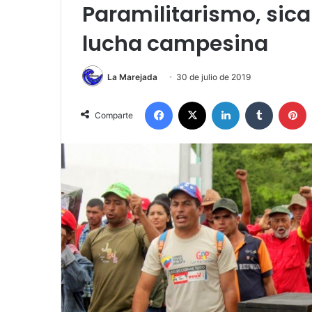
Paramilitarismo, sicari
lucha campesina
La Marejada
30 de julio de 2019
Facebook
X
LinkedIn
Tumblr
P
Comparte