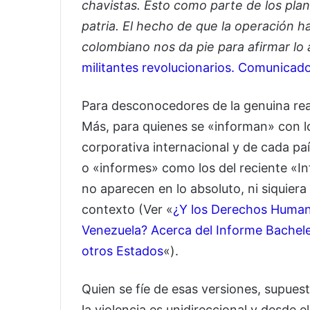
chavistas. Esto como parte de los plan
patria. El hecho de que la operación h
colombiano nos da pie para afirmar lo 
militantes revolucionarios. Comunicad
Para desconocedores de la genuina rea
Más, para quienes se «informan» con lo
corporativa internacional y de cada paí
o «informes» como los del reciente «I
no aparecen en lo absoluto, ni siquie
contexto (Ver «
¿Y los Derechos Humano
Venezuela? Acerca del Informe Bachelet
otros Estados
«).
Quien se fíe de esas versiones, supue
la violencia es unidireccional y desde 