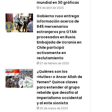
mundial en 30 gráficas
6 de abril de 2025
Gobierno ruso entrega
información acerca de
845 mercenarios
extranjeros pro OTAN
procesados en Rusia.
Embajada de Ucrania en
Chile participó
activamente en
reclutamiento
27 de febrero de 2025
¿Quiénes son los
«Hutíes» o Ansar Allah de
Yemen? Quince claves
para entender al grupo
rebelde que desafía al
imperialismo occidental
y al ente sionista
25 de marzo de 2025