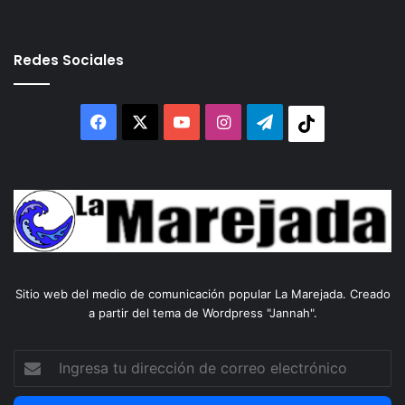
Redes Sociales
Facebook
X
YouTube
Instagram
Telegram
Tiktok
Sitio web del medio de comunicación popular La Marejada. Creado
a partir del tema de Wordpress "Jannah".
Ingresa
tu
dirección