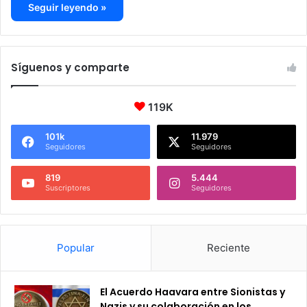
Seguir leyendo »
Síguenos y comparte
119K
101k
11.979
Seguidores
Seguidores
819
5.444
Suscriptores
Seguidores
Popular
Reciente
El Acuerdo Haavara entre Sionistas y
Nazis y su colaboración en los