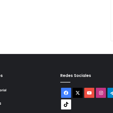
os
Redes Sociales
orial
Facebook
X
YouTube
Inst
s
Tiktok