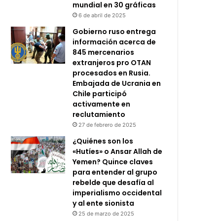
mundial en 30 gráficas
6 de abril de 2025
Gobierno ruso entrega
información acerca de
845 mercenarios
extranjeros pro OTAN
procesados en Rusia.
Embajada de Ucrania en
Chile participó
activamente en
reclutamiento
27 de febrero de 2025
¿Quiénes son los
«Hutíes» o Ansar Allah de
Yemen? Quince claves
para entender al grupo
rebelde que desafía al
imperialismo occidental
y al ente sionista
25 de marzo de 2025