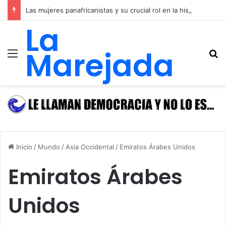
Las mujeres panafricanistas y su crucial rol en la historia de las luchas emancipadoras, igualitarias y anticolonialistas de África y de las y los afrodescendientes
La
Marejada
Menú
B
Inicio
/
Mundo
/
Asia Occidental
/
Emiratos Árabes Unidos
Emiratos Árabes
Unidos