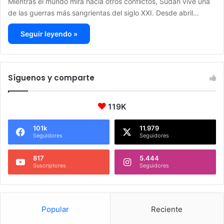
Mientras el mundo mira hacia otros conflictos, Sudán vive una
de las guerras más sangrientas del siglo XXI. Desde abril…
Seguir leyendo »
Síguenos y comparte
119K
101k
11.979
Seguidores
Seguidores
817
5.444
Suscriptores
Seguidores
Popular
Reciente