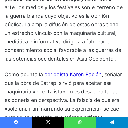
arte, los medios y los festivales son el terreno de
la guerra blanda cuyo objetivo es la opinión
pública. La amplia difusión de estas obras tiene
un estrecho vínculo con la maquinaria cultural,
mediática e informativa dirigida a fabricar el
consentimiento social favorable a las guerras de
las potencias occidentales en Asia Occidental.
Como apunta la
periodista Karen Fabián
, señalar
que la obra de Satrapi sirvió para aceitar esa
maquinaria «orientalista» no es desacreditarla;
es ponerla en perspectiva. La falacia de que era
«solo una iraní narrando su experiencia» se cae
cuando se constata que
existen artistas
palestinos, libaneses y de toda Asia Occidental
Facebook
X
WhatsApp
Telegram