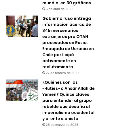
mundial en 30 gráficas
6 de abril de 2025
Gobierno ruso entrega
información acerca de
845 mercenarios
extranjeros pro OTAN
procesados en Rusia.
Embajada de Ucrania en
Chile participó
activamente en
reclutamiento
27 de febrero de 2025
¿Quiénes son los
«Hutíes» o Ansar Allah de
Yemen? Quince claves
para entender al grupo
rebelde que desafía al
imperialismo occidental
y al ente sionista
25 de marzo de 2025