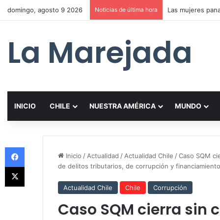
domingo, agosto 9 2026
Noticias de última hora
La Marejada
INICIO
CHILE
NUESTRA AMÉRICA
MUNDO
Facebook
Inicio
/
Actualidad
/
Actualidad Chile
/
Caso SQM cie
de delitos tributarios, de corrupción y financiamiento 
X
Actualidad Chile
Chile
Corrupción
Caso SQM cierra sin c