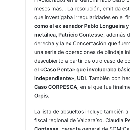
meses más, . La resolución, emitida es
que investigaba irregularidades en el f
como el ex senador Pablo Longueira y 
metálica, Patricio Contesse
, además d
derecha y la ex Concertación que fuer
una serie de operaciones de blindaje i
descubierto a partir de otro caso de cor
el «Caso Penta» que involucraba bási
Independiente», UDI
. También con hec
Caso CORPESCA
, en el que fue fina
Orpis
.
La lista de absueltos incluye también a
fiscal regional de Valparaíso, Claudia P
Contesse
, gerente general de SQM;Car