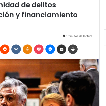
idad de delitos
pción y financiamiento
6 minutos de lectura
interest
Reddit
VKontakte
Odnoklassniki
Pocket
Messenger
Compartir vía Email
Imprimir