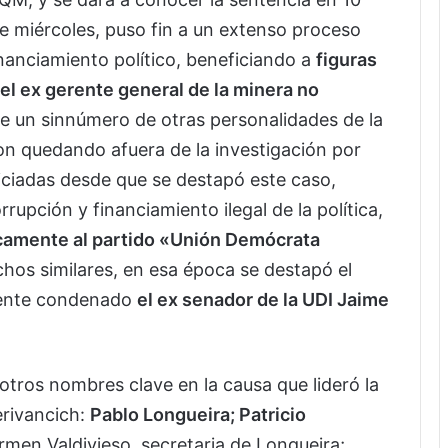
te miércoles, puso fin a un extenso proceso
inanciamiento político, beneficiando a
figuras
el ex gerente general de la minera no
e un sinnúmero de otras personalidades de la
on quedando afuera de la investigación por
niciadas desde que se destapó este caso,
rupción y financiamiento ilegal de la política,
camente al partido «Unión Demócrata
hos similares, en esa época se destapó el
lmente condenado
el ex senador de la UDI Jaime
 otros nombres clave en la causa que lideró la
erivancich:
Pablo Longueira; Patricio
men Valdivieso, secretaria de Longueira;