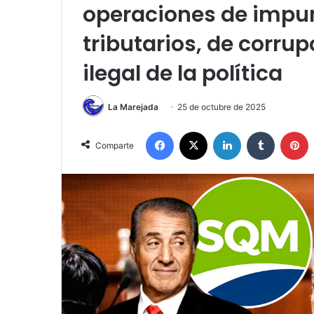
operaciones de impun
tributarios, de corru
ilegal de la política
La Marejada
25 de octubre de 2025
Facebook
X
LinkedIn
Tumblr
P
Comparte