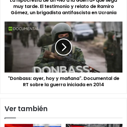
La hipocresía de un «No a la Guerra» que llega
muy
muy tarde. El testimonio y relato de Ramiro
tarde.
Gómez, un brigadista antifascista en Ucrania
El
testimonio
"Donbass:
y
ayer,
relato
hoy
de
y
Ramiro
mañana".
Gómez,
Documental
un
de
brigadista
RT
antifascista
sobre
en
"Donbass: ayer, hoy y mañana". Documental de
la
Ucrania
guerra
RT sobre la guerra iniciada en 2014
iniciada
en
2014
Ver también