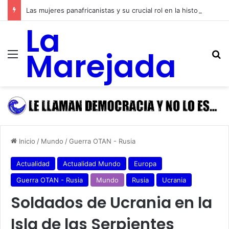
Las mujeres panafricanistas y su crucial rol en la historia de las luchas emancipadoras, igualitarias y anticolonialistas de África y de las y los afrodescendientes
La
Marejada
Menú
B
Inicio
/
Mundo
/
Guerra OTAN - Rusia
Actualidad
Actualidad Mundo
Europa
Guerra OTAN - Rusia
Mundo
Rusia
Ucrania
Soldados de Ucrania en la
Isla de las Serpientes