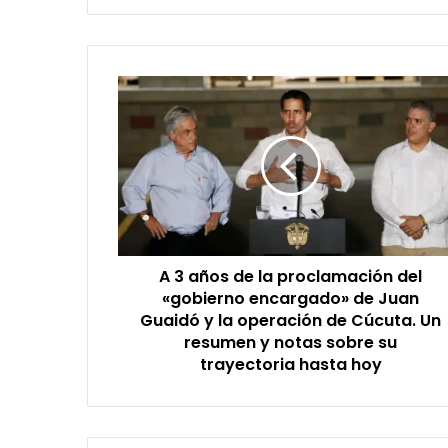
A
3
años
de
la
proclamación
del
«gobierno
encargado»
A 3 años de la proclamación del
de
Juan
«gobierno encargado» de Juan
Guaidó
Guaidó y la operación de Cúcuta. Un
y
resumen y notas sobre su
la
trayectoria hasta hoy
operación
de
Cúcuta.
Un