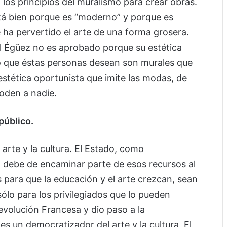
los principios del muralismo para crear obras.
stá bien porque es “moderno” y porque es
e ha pervertido el arte de una forma grosera.
l Égüez no es aprobado porque su estética
lo que éstas personas desean son murales que
estética oportunista que imite las modas, de
oden a nadie.
público.
 arte y la cultura. El Estado, como
, debe de encaminar parte de esos recursos al
s para que la educación y el arte crezcan, sean
ólo para los privilegiados que lo pueden
Revolución Francesa y dio paso a la
es un democratizador del arte y la cultura. El