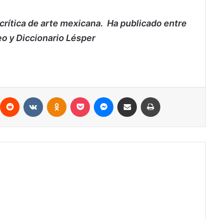
y crítica de arte mexicana. Ha publicado entre
eo y Diccionario Lésper
interest
Reddit
VKontakte
Odnoklassniki
Pocket
Messenger
Compartir vía Email
Imprimir