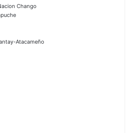
 Nacion Chango
Mapuche
kanantay-Atacameño