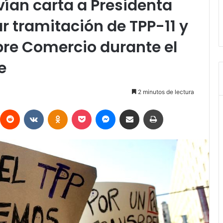
vían carta a Presidenta
r tramitación de TPP-11 y
bre Comercio durante el
e
2 minutos de lectura
interest
Reddit
VKontakte
Odnoklassniki
Pocket
Messenger
Compartir vía Email
Imprimir