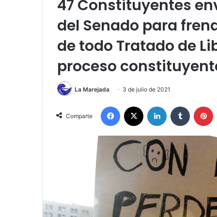
47 Constituyentes en
del Senado para frena
de todo Tratado de Li
proceso constituyent
La Marejada
3 de julio de 2021
Facebook
X
LinkedIn
Tumblr
P
Comparte