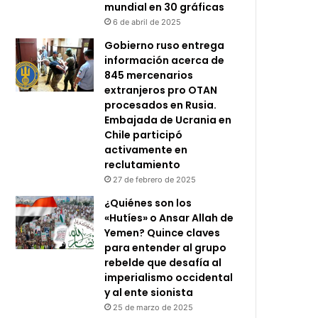
mundial en 30 gráficas
6 de abril de 2025
Gobierno ruso entrega
información acerca de
845 mercenarios
extranjeros pro OTAN
procesados en Rusia.
Embajada de Ucrania en
Chile participó
activamente en
reclutamiento
27 de febrero de 2025
¿Quiénes son los
«Hutíes» o Ansar Allah de
Yemen? Quince claves
para entender al grupo
rebelde que desafía al
imperialismo occidental
y al ente sionista
25 de marzo de 2025