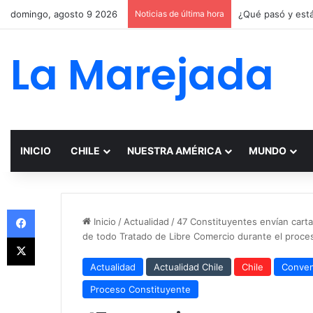
domingo, agosto 9 2026
Noticias de última hora
La Marejada
INICIO
CHILE
NUESTRA AMÉRICA
MUNDO
Facebook
Inicio
/
Actualidad
/
47 Constituyentes envían carta
de todo Tratado de Libre Comercio durante el proce
X
Actualidad
Actualidad Chile
Chile
Conven
Proceso Constituyente