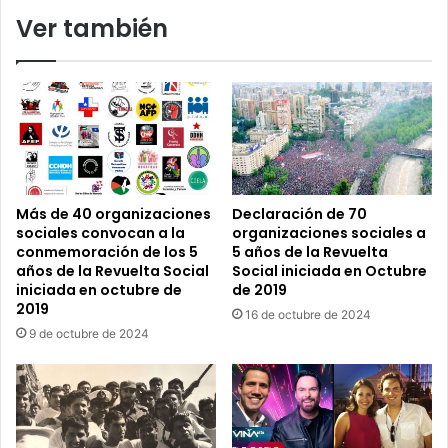
horror
Ver también
no
sea
nuestra
nueva
normalidad?
Más de 40 organizaciones
Declaración de 70
sociales convocan a la
organizaciones sociales a
conmemoración de los 5
5 años de la Revuelta
años de la Revuelta Social
Social iniciada en Octubre
iniciada en octubre de
de 2019
2019
16 de octubre de 2024
9 de octubre de 2024