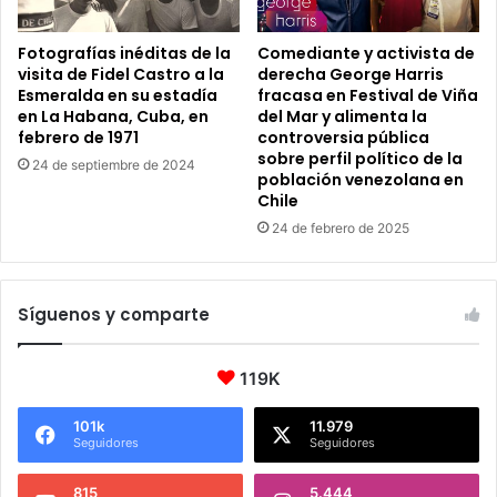
Fotografías inéditas de la
Comediante y activista de
visita de Fidel Castro a la
derecha George Harris
Esmeralda en su estadía
fracasa en Festival de Viña
en La Habana, Cuba, en
del Mar y alimenta la
febrero de 1971
controversia pública
sobre perfil político de la
24 de septiembre de 2024
población venezolana en
Chile
24 de febrero de 2025
Síguenos y comparte
119K
101k
11.979
Seguidores
Seguidores
815
5.444