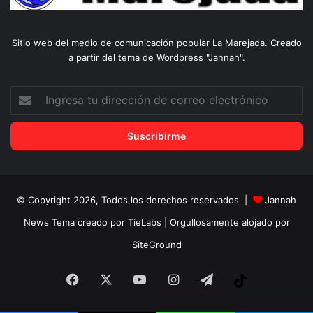
Sitio web del medio de comunicación popular La Marejada. Creado
a partir del tema de Wordpress "Jannah".
Ingresa
tu
dirección
de
correo
electrónico
© Copyright 2026, Todos los derechos reservados |
Jannah
News Tema creado por TieLabs
| Orgullosamente alojado por
SiteGround
Facebook
X
YouTube
Instagram
Telegram
Tiktok