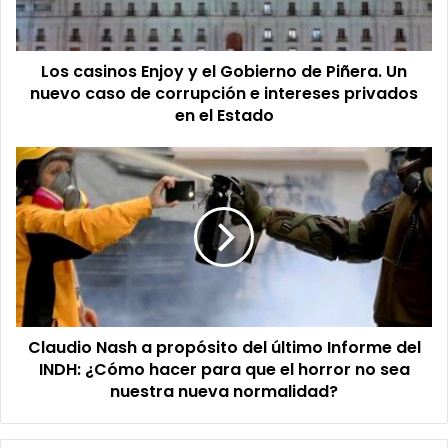
de
Piñera.
Un
Los casinos Enjoy y el Gobierno de Piñera. Un
nuevo
caso
nuevo caso de corrupción e intereses privados
de
en el Estado
corrupción
e
Claudio
intereses
Nash
privados
a
en
propósito
el
del
Estado
último
Informe
del
INDH:
Claudio Nash a propósito del último Informe del
¿Cómo
hacer
INDH: ¿Cómo hacer para que el horror no sea
para
nuestra nueva normalidad?
que
el