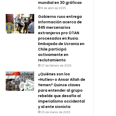
mundial en 30 gráficas
6 de abril de 2025
Gobierno ruso entrega
información acerca de
845 mercenarios
extranjeros pro OTAN
procesados en Rusia.
Embajada de Ucrania en
Chile participó
activamente en
reclutamiento
27 de febrero de 2025
¿Quiénes son los
«Hutíes» o Ansar Allah de
Yemen? Quince claves
para entender al grupo
rebelde que desafía al
imperialismo occidental
y al ente sionista
25 de marzo de 2025