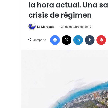
la hora actual. Una sa
crisis de régimen
La Marejada
31 de octubre de 2019
Facebook
X
LinkedIn
Tumblr
P
Comparte