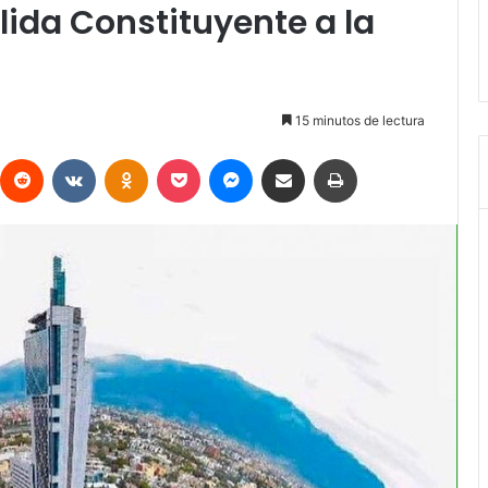
lida Constituyente a la
15 minutos de lectura
interest
Reddit
VKontakte
Odnoklassniki
Pocket
Messenger
Compartir vía Email
Imprimir