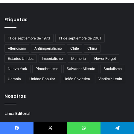
Etiquetas
11 de septiembre de 1973
11 de septiembre de 2001
Allendismo
Antiimperialismo
Chile
China
Estados Unidos
Imperialismo
Memoria
Never Forget
Nueva York
Pinochetismo
Salvador Allende
Socialismo
Ucrania
Unidad Popular
Unión Soviética
Vladimir Lenin
Nosotros
Línea Editorial
Páginas
Facebook
X
WhatsApp
Telegram