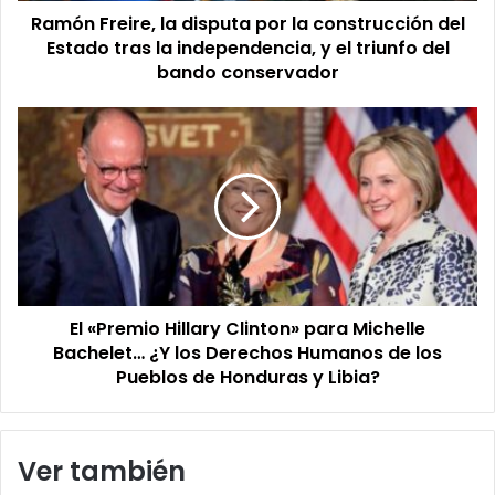
Ramón Freire, la disputa por la construcción del
tras
la
Estado tras la independencia, y el triunfo del
independencia,
bando conservador
y
el
El
triunfo
«Premio
del
Hillary
bando conservador
Clinton»
para
Michelle
Bachelet…
¿Y
los
El «Premio Hillary Clinton» para Michelle
Derechos
Humanos
Bachelet… ¿Y los Derechos Humanos de los
de
Pueblos de Honduras y Libia?
los
Pueblos
de
Ver también
Honduras
y