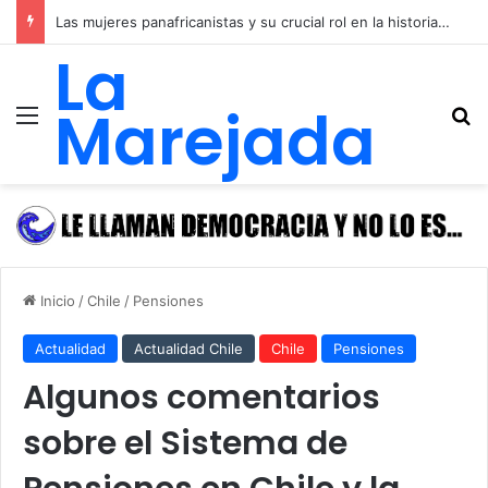
Las mujeres panafricanistas y su crucial rol en la historia de las luchas emancipadoras, igualitarias y anticolonialistas de África y de las y los afrodescendientes
La
Marejada
Menú
B
Inicio
/
Chile
/
Pensiones
Actualidad
Actualidad Chile
Chile
Pensiones
Algunos comentarios
sobre el Sistema de