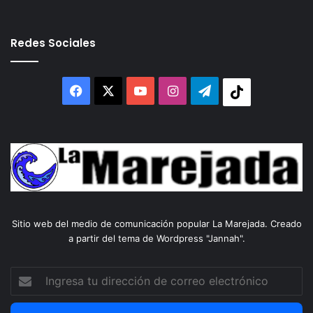
Redes Sociales
Facebook
X
YouTube
Instagram
Telegram
Tiktok
Sitio web del medio de comunicación popular La Marejada. Creado
a partir del tema de Wordpress "Jannah".
Ingresa
tu
dirección