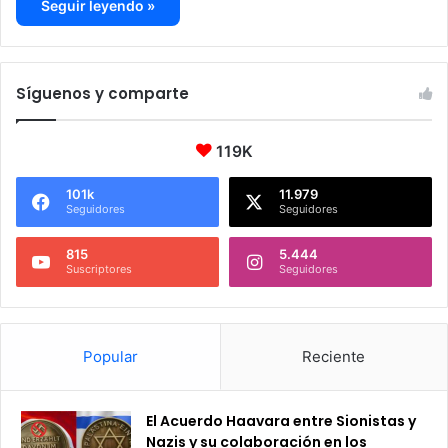
Seguir leyendo »
Síguenos y comparte
119K
101k
11.979
Seguidores
Seguidores
815
5.444
Suscriptores
Seguidores
Popular
Reciente
El Acuerdo Haavara entre Sionistas y
Nazis y su colaboración en los