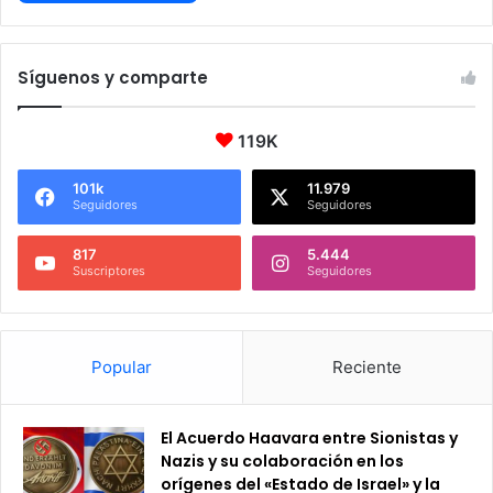
Síguenos y comparte
119K
101k
11.979
Seguidores
Seguidores
817
5.444
Suscriptores
Seguidores
Popular
Reciente
El Acuerdo Haavara entre Sionistas y
Nazis y su colaboración en los
orígenes del «Estado de Israel» y la