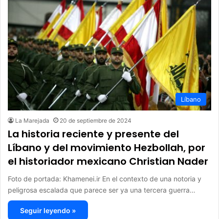
Líbano
La Marejada
20 de septiembre de 2024
La historia reciente y presente del
Líbano y del movimiento Hezbollah, por
el historiador mexicano Christian Nader
Foto de portada: Khamenei.ir En el contexto de una notoria y
peligrosa escalada que parece ser ya una tercera guerra…
Seguir leyendo »