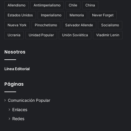
Allendismo
Antiimperialismo
Chile
China
Estados Unidos
Imperialismo
Memoria
Never Forget
Nueva York
Pinochetismo
Salvador Allende
Socialismo
Ucrania
Unidad Popular
Unión Soviética
Vladimir Lenin
Nosotros
Línea Editorial
Páginas
Comunicación Popular
Enlaces
Redes