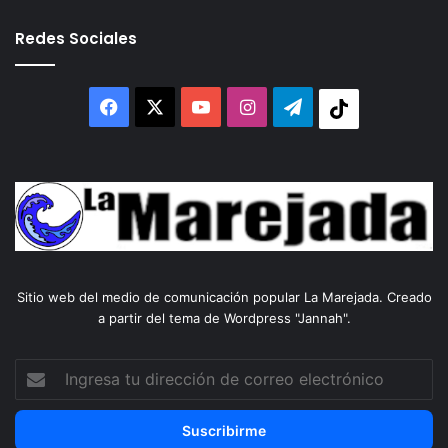
Redes Sociales
Facebook
X
YouTube
Instagram
Telegram
Tiktok
Sitio web del medio de comunicación popular La Marejada. Creado
a partir del tema de Wordpress "Jannah".
Ingresa
tu
dirección
de