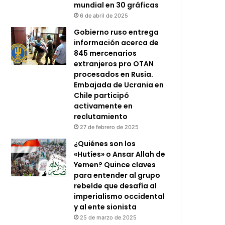
mundial en 30 gráficas
6 de abril de 2025
Gobierno ruso entrega
información acerca de
845 mercenarios
extranjeros pro OTAN
procesados en Rusia.
Embajada de Ucrania en
Chile participó
activamente en
reclutamiento
27 de febrero de 2025
¿Quiénes son los
«Hutíes» o Ansar Allah de
Yemen? Quince claves
para entender al grupo
rebelde que desafía al
imperialismo occidental
y al ente sionista
25 de marzo de 2025