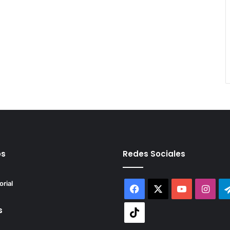
os
Redes Sociales
orial
Facebook
X
YouTube
Inst
s
Tiktok