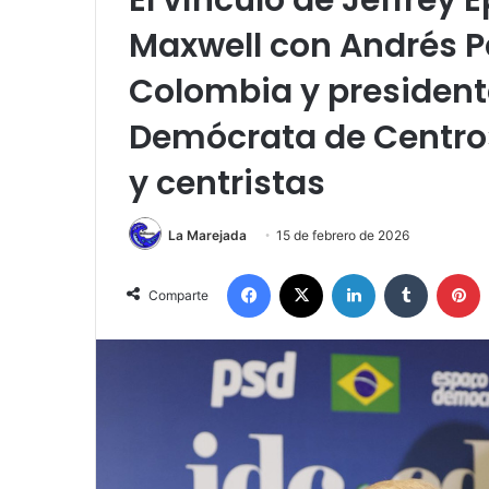
El vínculo de Jeffrey 
Maxwell con Andrés P
Colombia y presidente
Demócrata de Centro»
y centristas
La Marejada
15 de febrero de 2026
Facebook
X
LinkedIn
Tumblr
P
Comparte