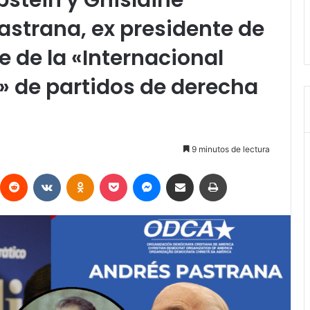
Epstein y Ghislaine
astrana, ex presidente de
 de la «Internacional
 de partidos de derecha
9 minutos de lectura
interest
Reddit
VKontakte
Odnoklassniki
Pocket
Messenger
Compartir vía Email
Imprimir