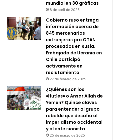
mundial en 30 gráficas
6 de abril de 2025
Gobierno ruso entrega
información acerca de
845 mercenarios
extranjeros pro OTAN
procesados en Rusia.
Embajada de Ucrania en
Chile participó
activamente en
reclutamiento
27 de febrero de 2025
¿Quiénes son los
«Hutíes» o Ansar Allah de
Yemen? Quince claves
para entender al grupo
rebelde que desafía al
imperialismo occidental
y al ente sionista
25 de marzo de 2025