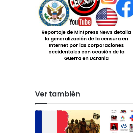
detalla
la
generalización
de
la
Reportaje de Mintpress News detalla
censura
en
la generalización de la censura en
Internet
Internet por las corporaciones
por
occidentales con ocasión de la
las
Guerra en Ucrania
corporaciones
occidentales
con
ocasión
de
Ver también
la
Guerra
en
Ucrania