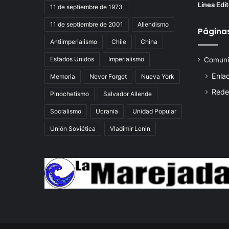
Línea Edit
11 de septiembre de 1973
11 de septiembre de 2001
Allendismo
Página
Antiimperialismo
Chile
China
Estados Unidos
Imperialismo
Comuni
Enla
Memoria
Never Forget
Nueva York
Rede
Pinochetismo
Salvador Allende
Socialismo
Ucrania
Unidad Popular
Unión Soviética
Vladimir Lenin