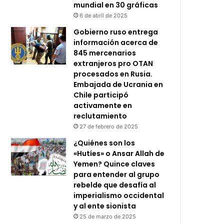
mundial en 30 gráficas
6 de abril de 2025
Gobierno ruso entrega
información acerca de
845 mercenarios
extranjeros pro OTAN
procesados en Rusia.
Embajada de Ucrania en
Chile participó
activamente en
reclutamiento
27 de febrero de 2025
¿Quiénes son los
«Hutíes» o Ansar Allah de
Yemen? Quince claves
para entender al grupo
rebelde que desafía al
imperialismo occidental
y al ente sionista
25 de marzo de 2025