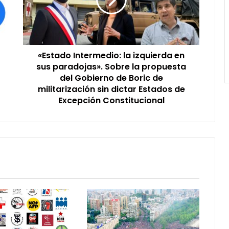
en
sus
paradojas».
Sobre
la
«Estado Intermedio: la izquierda en
propuesta
del
sus paradojas». Sobre la propuesta
Gobierno
del Gobierno de Boric de
de
militarización sin dictar Estados de
Boric
Excepción Constitucional
de
militarización
sin
dictar
Estados
de
Excepción
Constitucional