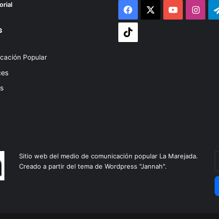
orial
Facebook
X
YouTube
Inst
s
Tiktok
cación Popular
ces
s
I
Sitio web del medio de comunicación popular La Marejada.
t
Creado a partir del tema de Wordpress "Jannah".
d
d
c
e