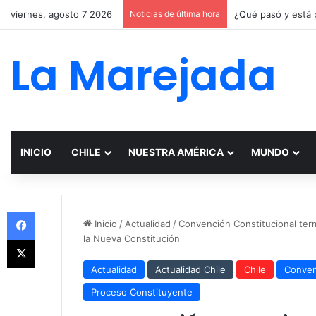
viernes, agosto 7 2026
Noticias de última hora
La Marejada
INICIO
CHILE
NUESTRA AMÉRICA
MUNDO
Facebook
Inicio
/
Actualidad
/
Convención Constitucional ter
la Nueva Constitución
X
Actualidad
Actualidad Chile
Chile
Conven
Proceso Constituyente