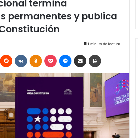
cional termina
s permanentes y publica
 Constitución
1 minuto de lectura
interest
Reddit
VKontakte
Odnoklassniki
Pocket
Messenger
Compartir vía Email
Imprimir