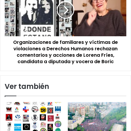
serie
y
de
víctimas
Netflix
de
violaciones
a
Derechos
Organizaciones de familiares y víctimas de
Humanos
rechazan
violaciones a Derechos Humanos rechazan
comentarios
comentarios y acciones de Lorena Fríes,
y
candidata a diputada y vocera de Boric
acciones
de
Lorena
Ver también
Fríes,
candidata
a
diputada
y
vocera
de
Boric