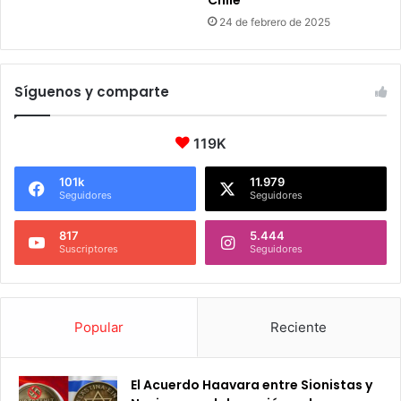
24 de febrero de 2025
Síguenos y comparte
119K
101k
11.979
Seguidores
Seguidores
817
5.444
Suscriptores
Seguidores
Popular
Reciente
El Acuerdo Haavara entre Sionistas y