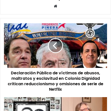
Sitio
web
Declaración
Pública
de
víctimas
de
abusos,
maltratos
y
esclavitud
Declaración Pública de víctimas de abusos,
en
Colonia
maltratos y esclavitud en Colonia Dignidad
Dignidad
critican reduccionismo y omisiones de serie de
critican
Netflix
reduccionismo
y
Organizaciones
omisiones
de
de
familiares