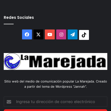
Redes Sociales
Facebook
X
YouTube
Instagram
Telegram
Tiktok
Sitio web del medio de comunicación popular La Marejada. Creado
a partir del tema de Wordpress "Jannah".
Ingresa
tu
dirección