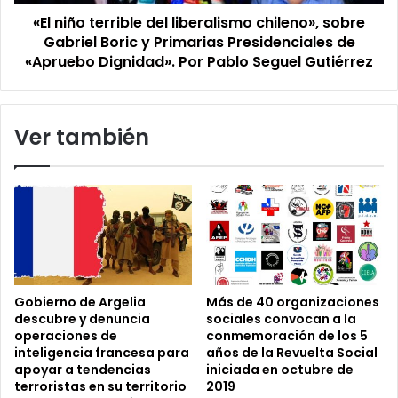
Boric
«El niño terrible del liberalismo chileno», sobre
y
Primarias
Gabriel Boric y Primarias Presidenciales de
Presidenciales
«Apruebo Dignidad». Por Pablo Seguel Gutiérrez
de
«Apruebo
Dignidad».
Ver también
Por
Pablo
Seguel
Gutiérrez
Gobierno de Argelia
Más de 40 organizaciones
descubre y denuncia
sociales convocan a la
operaciones de
conmemoración de los 5
inteligencia francesa para
años de la Revuelta Social
apoyar a tendencias
iniciada en octubre de
terroristas en su territorio
2019