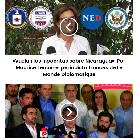
«Vuelan
los
hipócritas
sobre
Nicaragua».
Por
Maurice
Lemoine,
periodista
«Vuelan los hipócritas sobre Nicaragua». Por
francés
de
Maurice Lemoine, periodista francés de Le
Le
Monde Diplomatique
Monde
Diplomatique
«El
niño
terrible
del
liberalismo
chileno»,
sobre
Gabriel