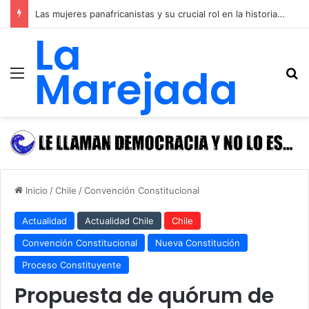
Las mujeres panafricanistas y su crucial rol en la historia de las luchas emancipadoras, igualitarias y anticolonialistas de África y de las y los afrodescendientes
La
Marejada
Menú
B
Inicio
/
Chile
/
Convención Constitucional
Actualidad
Actualidad Chile
Chile
Convención Constitucional
Nueva Constitución
Proceso Constituyente
Propuesta de quórum de