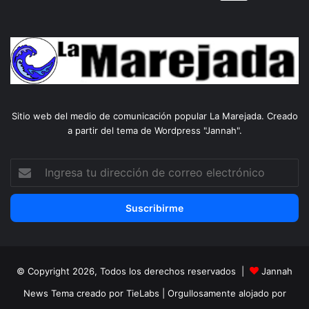
Sitio web del medio de comunicación popular La Marejada. Creado
a partir del tema de Wordpress "Jannah".
Ingresa
tu
dirección
de
correo
electrónico
© Copyright 2026, Todos los derechos reservados |
Jannah
News Tema creado por TieLabs
| Orgullosamente alojado por