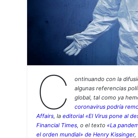
C
ontinuando con la difus
algunas referencias polí
global, tal como ya he
coronavirus podría remod
Affairs
, la
editorial «El Virus pone al de
Financial Times
, o el texto
«La pandemi
el orden mundial» de Henry Kissinger
,