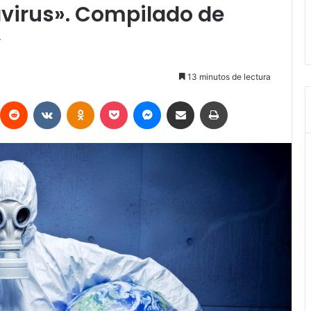
virus». Compilado de
y
13 minutos de lectura
interest
Reddit
VKontakte
Odnoklassniki
Pocket
Messenger
Compartir vía Email
Imprimir