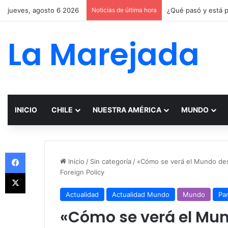
jueves, agosto 6 2026
Noticias de última hora
La Marejada
INICIO
CHILE
NUESTRA AMÉRICA
MUNDO
Facebook
Inicio
/
Sin categoría
/
«Cómo se verá el Mundo des
Foreign Policy
X
Actualidad
Actualidad Mundo
Mundo
Pa
«Cómo se verá el Mun