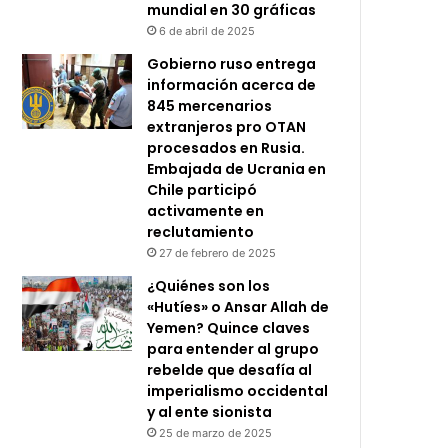
mundial en 30 gráficas
6 de abril de 2025
Gobierno ruso entrega
información acerca de
845 mercenarios
extranjeros pro OTAN
procesados en Rusia.
Embajada de Ucrania en
Chile participó
activamente en
reclutamiento
27 de febrero de 2025
¿Quiénes son los
«Hutíes» o Ansar Allah de
Yemen? Quince claves
para entender al grupo
rebelde que desafía al
imperialismo occidental
y al ente sionista
25 de marzo de 2025