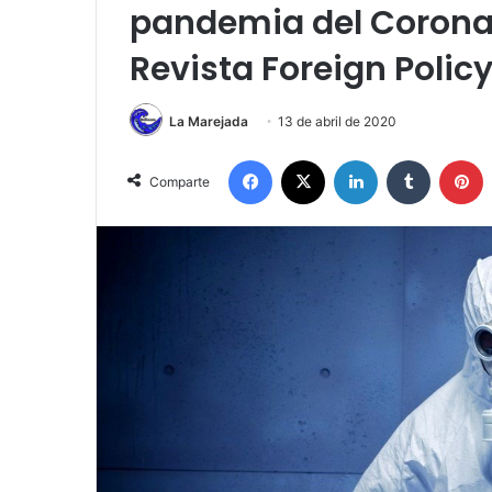
pandemia del Corona
Revista Foreign Polic
La Marejada
13 de abril de 2020
Facebook
X
LinkedIn
Tumblr
P
Comparte