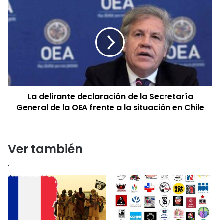
militares
La
hacia
delirante
la
declaración
movilización
de
popular
la
Secretaría
General
de
la
La delirante declaración de la Secretaría
OEA
frente
General de la OEA frente a la situación en Chile
a
la
situación
Ver también
en
Chile