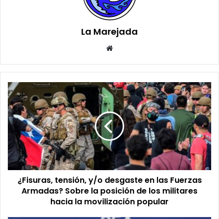
La Marejada
Sitio
web
¿Fisuras,
tensión,
y/o
desgaste
en
las
Fuerzas
Armadas?
Sobre
¿Fisuras, tensión, y/o desgaste en las Fuerzas
la
posición
Armadas? Sobre la posición de los militares
de
hacia la movilización popular
los