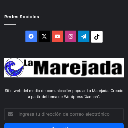
Redes Sociales
Facebook
X
YouTube
Instagram
Telegram
Tiktok
Sitio web del medio de comunicación popular La Marejada. Creado
a partir del tema de Wordpress "Jannah".
Ingresa
tu
dirección