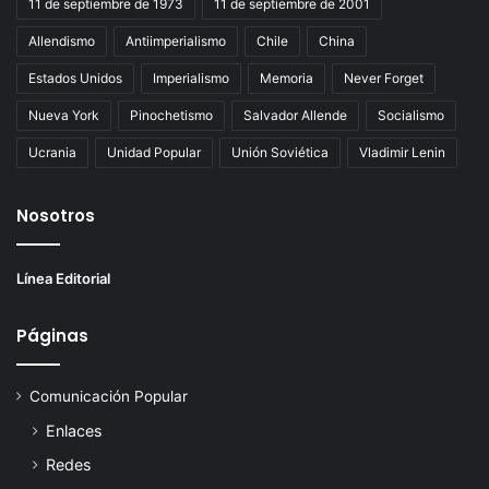
11 de septiembre de 1973
11 de septiembre de 2001
Allendismo
Antiimperialismo
Chile
China
Estados Unidos
Imperialismo
Memoria
Never Forget
Nueva York
Pinochetismo
Salvador Allende
Socialismo
Ucrania
Unidad Popular
Unión Soviética
Vladimir Lenin
Nosotros
Línea Editorial
Páginas
Comunicación Popular
Enlaces
Redes