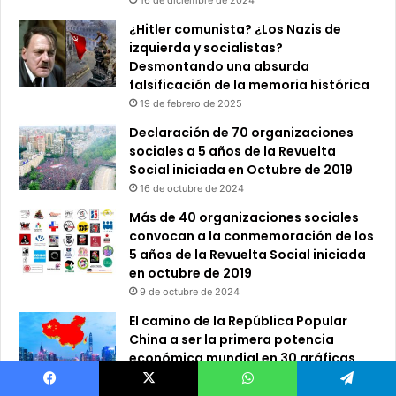
¿Hitler comunista? ¿Los Nazis de
izquierda y socialistas?
Desmontando una absurda
falsificación de la memoria histórica
19 de febrero de 2025
Declaración de 70 organizaciones
sociales a 5 años de la Revuelta
Social iniciada en Octubre de 2019
16 de octubre de 2024
Más de 40 organizaciones sociales
convocan a la conmemoración de los
5 años de la Revuelta Social iniciada
en octubre de 2019
9 de octubre de 2024
El camino de la República Popular
China a ser la primera potencia
económica mundial en 30 gráficas
6 de abril de 2025
Facebook
X
WhatsApp
Telegram