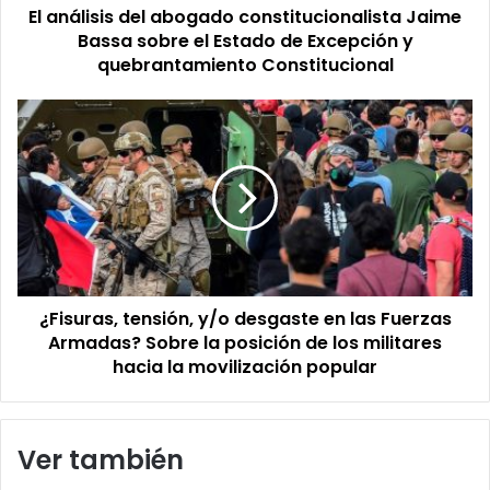
El análisis del abogado constitucionalista Jaime
Estado
de
Bassa sobre el Estado de Excepción y
Excepción
quebrantamiento Constitucional
y
quebrantamiento
¿Fisuras,
Constitucional
tensión,
y/o
desgaste
en
las
Fuerzas
Armadas?
Sobre
¿Fisuras, tensión, y/o desgaste en las Fuerzas
la
posición
Armadas? Sobre la posición de los militares
de
hacia la movilización popular
los
militares
hacia
Ver también
la
movilización